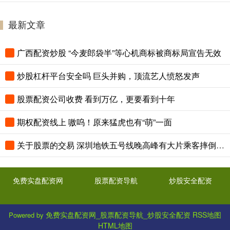
最新文章
广西配资炒股 “今麦郎袋半”等心机商标被商标局宣告无效
炒股杠杆平台安全吗 巨头并购，顶流艺人愤怒发声
股票配资公司收费 看到万亿，更要看到十年
期权配资线上 嗷呜！原来猛虎也有“萌”一面
关于股票的交易 深圳地铁五号线晚高峰有大片乘客摔倒？官方回应
免费实盘配资网
股票配资导航
炒股安全配资
免费实盘配资网_股票配资导航_炒股安全配资
RSS地图
Powered by
HTML地图