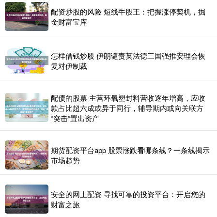
配资炒股的风险 短线牛股王：把握涨停契机，掘
金财富宝库
怎样借钱炒股 伊朗谴责英法德三国强推安理会恢
复对伊制裁
配债的股票 主营环氧塑封料营收逐年增高，应收
款占比超六成或异于同行，辅导期内或向关联方
“突击”置出资产
期货配资平台app 股票涨跌看哪条线？一条线揭示
市场趋势
安全的网上配资 寻找可靠的投资平台：开启您的
财富之旅