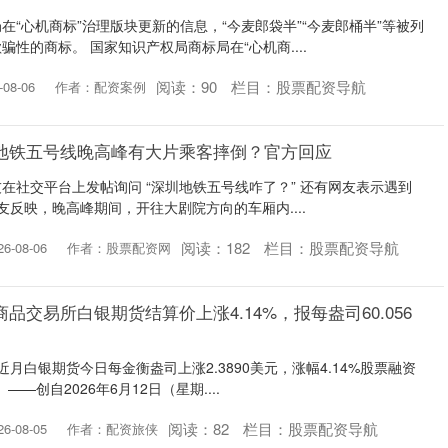
在“心机商标”治理版块更新的信息，“今麦郎袋半”“今麦郎桶半”等被列
性的商标。 国家知识产权局商标局在“心机商....
阅读：
90
栏目：
股票配资导航
08-06
作者：配资案例
地铁五号线晚高峰有大片乘客摔倒？官方回应
友在社交平台上发帖询问 “深圳地铁五号线咋了？” 还有网友表示遇到
友反映，晚高峰期间，开往大剧院方向的车厢内....
阅读：
182
栏目：
股票配资导航
-08-06
作者：股票配资网
品交易所白银期货结算价上涨4.14%，报每盎司60.056
月白银期货今日每金衡盎司上涨2.3890美元，涨幅4.14%股票融资
 ——创自2026年6月12日（星期....
阅读：
82
栏目：
股票配资导航
-08-05
作者：配资旅侠