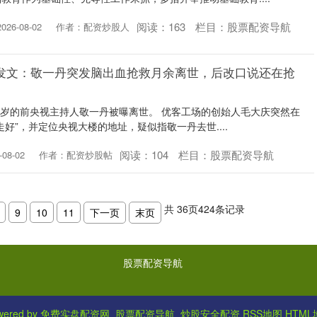
阅读：
163
栏目：
股票配资导航
26-08-02
作者：配资炒股人
庆发文：敬一丹突发脑出血抢救月余离世，后改口说还在抢
71岁的前央视主持人敬一丹被曝离世。 优客工场的创始人毛大庆突然在
好”，并定位央视大楼的地址，疑似指敬一丹去世....
阅读：
104
栏目：
股票配资导航
08-02
作者：配资炒股帖
共
36
页
424
条记录
9
10
11
下一页
末页
股票配资导航
wered by
免费实盘配资网_股票配资导航_炒股安全配资
RSS地图
HTML