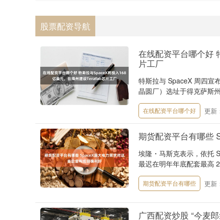
股票配资导航
在线配资平台哪个好 特斯
片工厂
特斯拉与 SpaceX 周
晶圆厂）选址于得克萨斯州
更新：2
在线配资平台哪个好
期货配资平台有哪些 
埃隆・马斯克表示，依托 S
最迟在明年年底配套最高 2
更新：2
期货配资平台有哪些
广西配资炒股 “今麦