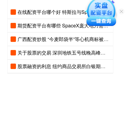
在线配资平台哪个好 特斯拉与SpaceX将投入168亿美元，在得州建设Terafab芯片工厂
期货配资平台有哪些 SpaceX庞大电力需求对这些企业构成明确利好
广西配资炒股 “今麦郎袋半”等心机商标被商标局宣告无效
关于股票的交易 深圳地铁五号线晚高峰有大片乘客摔倒？官方回应
股票融资的利息 纽约商品交易所白银期货结算价上涨4.14%，报每盎司60.056美元