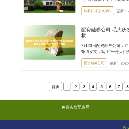
更新：20
炒股杠杆怎么操作
配资融券公司 毛大
救
7月23日配资融券公司，
微博发文，写上“一丹大姐走
更新：2026-
配资融券公司
首页
1
2
3
4
5
6
7
8
免费实盘配资网
Po