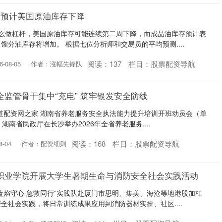
师预计美国原油库存下降
怎么做杠杆，美国原油库存可能连续第二周下降，而成品油库存预计表
馏分油库存将增加。 根据七位分析师和交易员的平均预测....
阅读：
137
栏目：
股票配资导航
-08-05
作者：涨幅先锋队
全监管骨干集中“充电” 筑牢银发安全防线
道配资网之家 湖南省养老服务安全执法能力提升培训开班动员会（单
，湖南省民政厅在长沙举办2026年全省养老服务....
阅读：
168
栏目：
股票配资导航
-04
作者：配资细则
市职业学院开展大学生暑期生命与消防安全社会实践活动
蓝焰守心·急救同行”实践队赴厦门市思明、集美、海沧等地港股加杠
全社会实践，将日常训练成果应用到消防器材实操、社区....