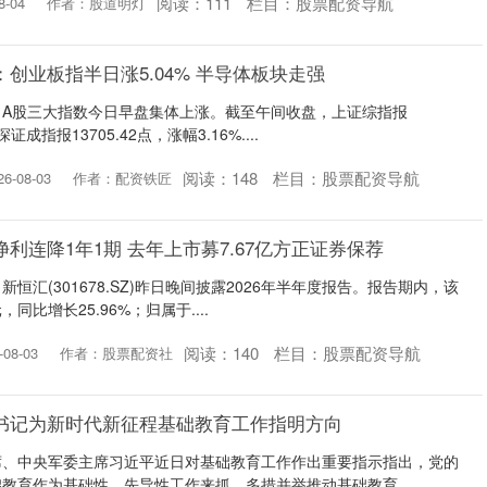
阅读：
111
栏目：
股票配资导航
-04
作者：股道明灯
创业板指半日涨5.04% 半导体板块走强
讯 A股三大指数今日早盘集体上涨。截至午间收盘，上证综指报
深证成指报13705.42点，涨幅3.16%....
阅读：
148
栏目：
股票配资导航
-08-03
作者：配资铁匠
利连降1年1期 去年上市募7.67亿方正证券保荐
新恒汇(301678.SZ)昨日晚间披露2026年半年度报告。报告期内，该
同比增长25.96%；归属于....
阅读：
140
栏目：
股票配资导航
08-03
作者：股票配资社
书记为新时代新征程基础教育工作指明方向
席、中央军委主席习近平近日对基础教育工作作出重要指示指出，党的
教育作为基础性、先导性工作来抓，多措并举推动基础教育....