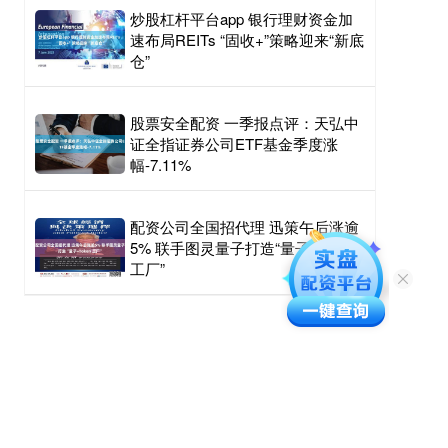
炒股杠杆平台app 银行理财资金加
速布局REITs “固收+”策略迎来“新底
仓”
股票安全配资 一季报点评：天弘中
证全指证券公司ETF基金季度涨
幅-7.11%
配资公司全国招代理 迅策午后涨逾
5% 联手图灵量子打造“量子+Token
工厂”