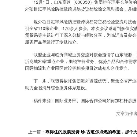
12月1日，山东高速（600350）集团担任理事长单位
外项目汇率风险防控暨跨境易货贸易经验交流对接会，并组
境外项目汇率风险防控暨跨境易货贸易经验交流对接会围
引全省110家企业、170余人参会。本次会议邀请到多位
货贸易等主题进行了深入分析与经验分享，为临沂市及参会
服务产品等进行了专题推介。
联盟企业与临沂商城业务交流对接会邀请了山东能源、山
沂商城20家重点企业，围绕主营业务、优势产品和合作需
国际物流和产业园区建设等相关项目达成初步合作意向。
下一步，联盟将依托集团海外资源优势，聚焦全省产业出
助力全省海外综合服务体系建设。
稿件来源：国际业务部、国际合作公司如何加杠杆炒股
文章为作
上一篇：
靠得住的股票投资 珍·古道尔点燃的希望，那个无