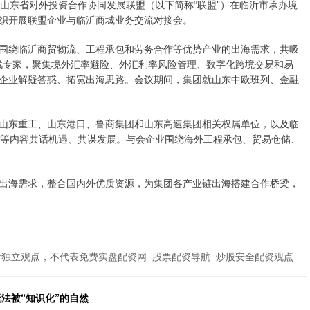
的山东省对外投资合作协同发展联盟（以下简称“联盟”）在临沂市承办境
织开展联盟企业与临沂商城业务交流对接会。
绕临沂商贸物流、工程承包和劳务合作等优势产业的出海需求，共吸
实战专家，聚集境外汇率避险、外汇利率风险管理、数字化跨境交易和易
企业解疑答惑、拓宽出海思路。会议期间，集团就山东中欧班列、金融
东重工、山东港口、鲁商集团和山东高速集团相关权属单位，以及临
求等内容共话机遇、共谋发展。与会企业围绕海外工程承包、贸易仓储、
海需求，整合国内外优质资源，为集团各产业链出海搭建合作桥梁，
者独立观点，不代表免费实盘配资网_股票配资导航_炒股安全配资观点
法被“知识化”的自然