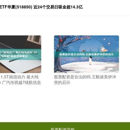
夏(518850) 近24个交易日吸金超14.3亿
 1.5T插混动力 最大纯
股票配资是合法的吗 王毅谈美伊冲
km 广汽传祺越7续航信息
突的启示
股票配资导航