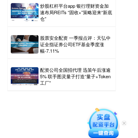
炒股杠杆平台app 银行理财资金加
速布局REITs “固收+”策略迎来“新底
仓”
股票安全配资 一季报点评：天弘中
证全指证券公司ETF基金季度涨
幅-7.11%
配资公司全国招代理 迅策午后涨逾
5% 联手图灵量子打造“量子+Token
工厂”