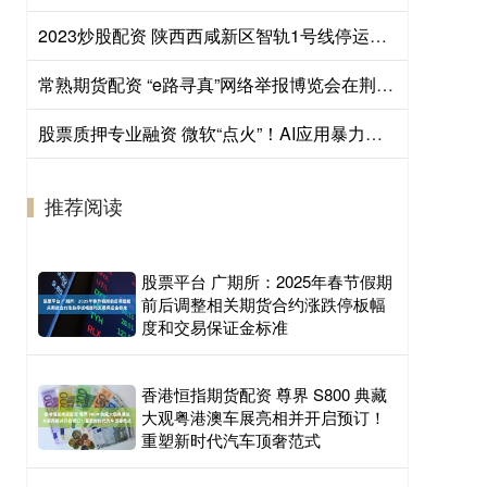
2023炒股配资 陕西西咸新区智轨1号线停运半年后，挂牌转让一台“二手”智轨车辆
常熟期货配资 “e路寻真”网络举报博览会在荆州举行
股票质押专业融资 微软“点火”！AI应用暴力拉升 四巨头订单超2万亿
推荐阅读
股票平台 广期所：2025年春节假期
前后调整相关期货合约涨跌停板幅
度和交易保证金标准
香港恒指期货配资 尊界 S800 典藏
大观粤港澳车展亮相并开启预订！
重塑新时代汽车顶奢范式