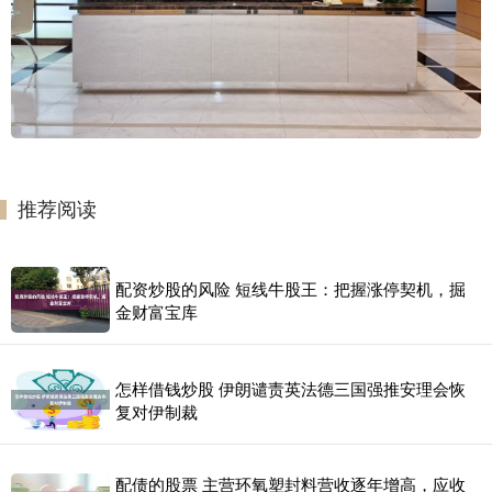
推荐阅读
配资炒股的风险 短线牛股王：把握涨停契机，掘
金财富宝库
怎样借钱炒股 伊朗谴责英法德三国强推安理会恢
复对伊制裁
配债的股票 主营环氧塑封料营收逐年增高，应收