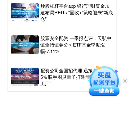
炒股杠杆平台app 银行理财资金加
速布局REITs “固收+”策略迎来“新底
仓”
股票安全配资 一季报点评：天弘中
证全指证券公司ETF基金季度涨
幅-7.11%
配资公司全国招代理 迅策午后涨逾
5% 联手图灵量子打造“量子+Token
工厂”