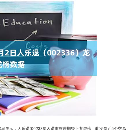
息显示，人乐退(002336)因退市整理期登上龙虎榜。此次是近5个交易