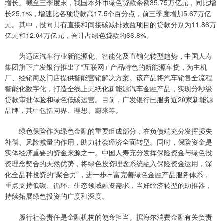
增长。截至三季度末，我国本外币绿色贷款余额35.75万亿元，同比增
长25.1%，增速比各项贷款高17.5个百分点，前三季度增加5.67万亿
元。其中，投向具有直接和间接碳减排效益项目的贷款分别为11.86万
亿元和12.04万亿元，合计占绿色贷款的66.8%。
为适应汽车行业新能源化、智能化及直销化转型趋势，中国人寿
集团旗下广发银行推出了“互联网+”产品特色的新能源车贷，为主机
厂、经销商及门店提供智能营销解决方案。该产品将汽车销售全流程
智能化数字化，打造全线上无纸化新能源汽车金融产品，实现分秒级
贷款审批体验和绿色低碳运营。目前，广发银行已服务近20家新能源
品牌，其中包括问界、理想、蔚来等。
绿色保险作为绿色金融的重要组成部分，在负债端充分发挥损失
补偿、风险减量的作用，助力社会经济全面转型。同时，保险资金是
实体经济重要的资金来源之一。中国人寿充分发挥保险资金与绿色投
资理念契合的天然优势，将绿色投资理念系统融入保险资金运用，深
化全品种投资的“聚合力”，进一步丰富完善绿色金融产品服务体系，
重点支持低碳、循环、生态领域融资需求，当好经济转型的助推器，
持续拓展绿色投资的广度和深度。
履行社会责任是金融机构的使命担当。据海尔消费金融有关负责