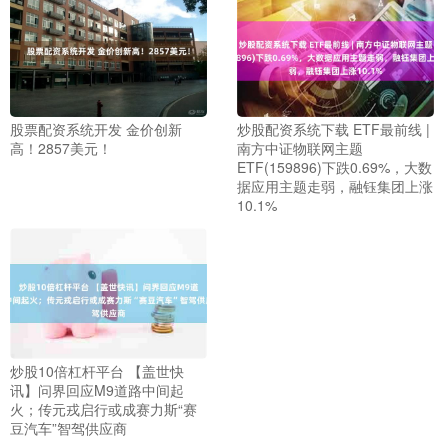
股票配资系统开发 金价创新
炒股配资系统下载 ETF最前线 |
高！2857美元！
南方中证物联网主题
ETF(159896)下跌0.69%，大数
据应用主题走弱，融钰集团上涨
10.1%
炒股10倍杠杆平台 【盖世快
讯】问界回应M9道路中间起
火；传元戎启行或成赛力斯“赛
豆汽车”智驾供应商