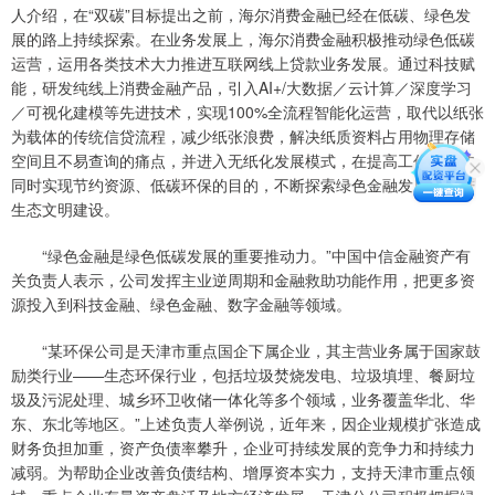
人介绍，在“双碳”目标提出之前，海尔消费金融已经在低碳、绿色发
展的路上持续探索。在业务发展上，海尔消费金融积极推动绿色低碳
运营，运用各类技术大力推进互联网线上贷款业务发展。通过科技赋
能，研发纯线上消费金融产品，引入AI+/大数据／云计算／深度学习
／可视化建模等先进技术，实现100%全流程智能化运营，取代以纸张
为载体的传统信贷流程，减少纸张浪费，解决纸质资料占用物理存储
空间且不易查询的痛点，并进入无纸化发展模式，在提高工作效率的
同时实现节约资源、低碳环保的目的，不断探索绿色金融发展，推进
生态文明建设。
“绿色金融是绿色低碳发展的重要推动力。”中国中信金融资产有
关负责人表示，公司发挥主业逆周期和金融救助功能作用，把更多资
源投入到科技金融、绿色金融、数字金融等领域。
“某环保公司是天津市重点国企下属企业，其主营业务属于国家鼓
励类行业——生态环保行业，包括垃圾焚烧发电、垃圾填埋、餐厨垃
圾及污泥处理、城乡环卫收储一体化等多个领域，业务覆盖华北、华
东、东北等地区。”上述负责人举例说，近年来，因企业规模扩张造成
财务负担加重，资产负债率攀升，企业可持续发展的竞争力和持续力
减弱。为帮助企业改善负债结构、增厚资本实力，支持天津市重点领